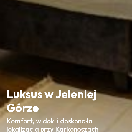
Luksus w Jeleniej
Górze
Komfort, widoki i doskonała
lokalizacja przy Karkonoszach