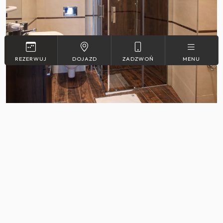
REZERWUJ
DOJAZD
ZADZWOŃ
MENU
Apartamenty