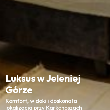
Luksus w Jeleniej
Górze
Komfort, widoki i doskonała
lokalizacja przy Karkonoszach