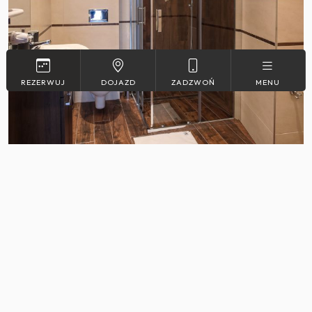
REZERWUJ
DOJAZD
ZADZWOŃ
MENU
Apartamenty